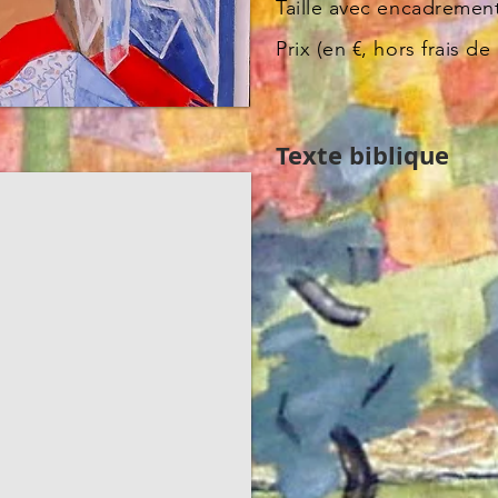
Taille avec encadremen
Prix (en €, hors frais de
Texte biblique