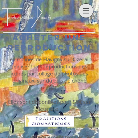
Acheter une
reproduction
Les moines de Flavigny sur Ozerain
réalisent des reproductions des
icônes par collage de photos des
originaux, sur du bois de chêne
massif.
Elles sont disponibles pour 50€ sur
leur site.
Vous pouvez également trouver ces